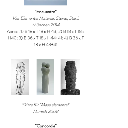
"Encuentro"
Vier Elemente. Material: Steine, Stahl.
München 2014
Aprox : 1) B 18 x T 18 x H 43
; 2) B 18 x T 18 x
H40; 3) B 36 x T 18 x H44+41; 4) B 36 x T
18 x H 43+41
Skizze für "Masa elemental"
Munich 2008
"Concordia"