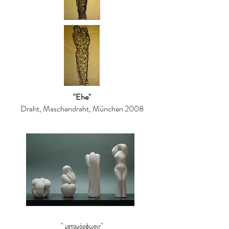
"Ehe"
Draht, Maschendraht, München 2008
" μεταμόρφωσις"