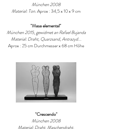
München 2008
Material: Ton.
Aprox : 34,5 x 10 x 9 cm
"Masa elemental"
München 2015, gewidmet an Rafael Bujanda
Material: Draht, Quarzsand, Antrazyd...
Aprox : 25 cm Durchmesser x 68 cm Höhe
"Crescendo"
München 2008
Material: Draht, Maschendraht.