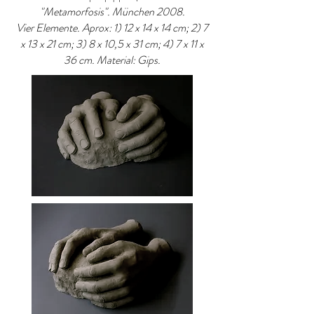
"Metamorfosis". München 2008
.
Vier Elemente.
Aprox: 1) 12 x 14 x 14 cm; 2) 7
x 13 x 21 cm; 3) 8 x 10,5 x 31 cm; 4) 7 x 11 x
36 cm. Material: Gips.